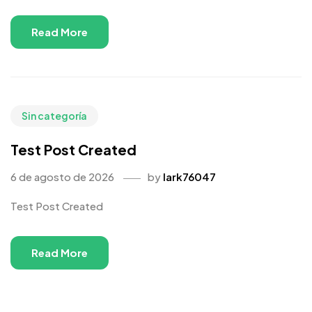
Read More
Sin categoría
Test Post Created
6 de agosto de 2026
by
lark76047
Test Post Created
Read More