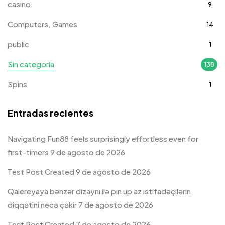
casino
9
Computers, Games
14
public
1
Sin categoría
138
Spins
1
Entradas recientes
Navigating Fun88 feels surprisingly effortless even for
first-timers
9 de agosto de 2026
Test Post Created
9 de agosto de 2026
Qalereyaya bənzər dizaynı ilə pin up az istifadəçilərin
diqqətini necə çəkir
7 de agosto de 2026
Test Post Created
7 de agosto de 2026