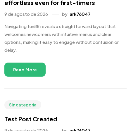
effortless even for first-timers
9 de agosto de 2026
by
lark76047
Navigating fun88 reveals a straightforward layout that
welcomes newcomers with intuitive menus and clear
options, making it easy to engage without confusion or
delay.
Read More
Sin categoría
Test Post Created
9 de agosto de 2026
by
lark76047