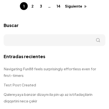
1
2
3
…
14
Siguiente
Buscar
Entradas recientes
Navigating Fun88 feels surprisingly effortless even for
first-timers
Test Post Created
Qalereyaya bənzər dizaynı ilə pin up az istifadəçilərin
diqqətini necə çəkir