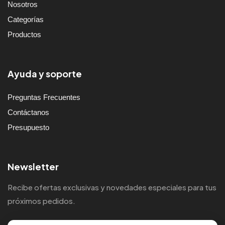
Nosotros
Categorías
Productos
Ayuda y soporte
Preguntas Frecuentes
Contáctanos
Presupuesto
Newsletter
Recibe ofertas exclusivas y novedades especiales para tus
próximos pedidos.