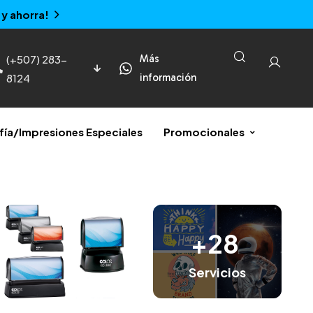
y ahorra!
(+507) 283-
Más
8124
información
fía/Impresiones Especiales
Promocionales
+28
Servicios