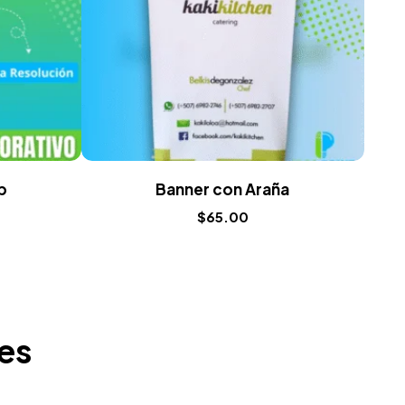
p
Banner con Araña
$
65.00
tes