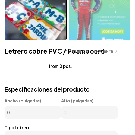
Letrero sobre PVC / Foamboard
ANTERIOR
SIGUIENTE
from 0 pcs.
Especificaciones del producto
Ancho (pulgadas)
Alto (pulgadas)
Tipo Letrero