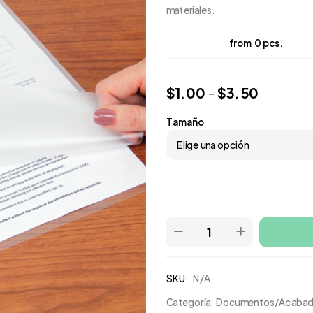
materiales.
from 0 pcs.
$
1.00
-
$
3.50
Tamaño
SKU:
N/A
Categoría:
Documentos/Acaba