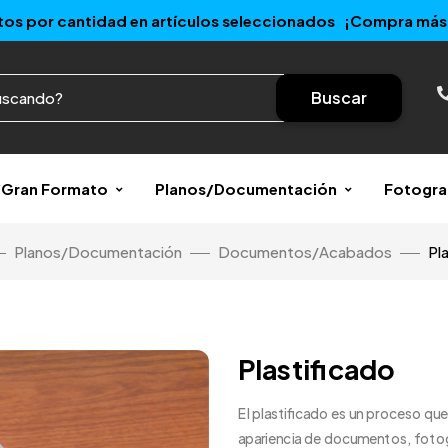
os por cantidad en artículos seleccionados ¡Compra más 
Buscar
r/Gran Formato
Planos/Documentación
Fotogra
Planos/Documentación
Documentos/Acabados
Pl
Plastificado
El plastificado es un proceso que 
apariencia de documentos, fotogr