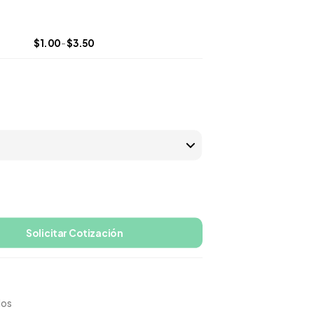
$
1.00
-
$
3.50
Solicitar Cotización
dos