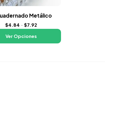
uadernado Metálico
$
4.84
-
$
7.92
Ver Opciones