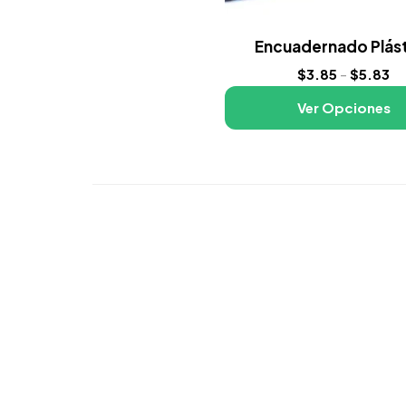
Encuadernado Plás
$
3.85
-
$
5.83
Ver Opciones