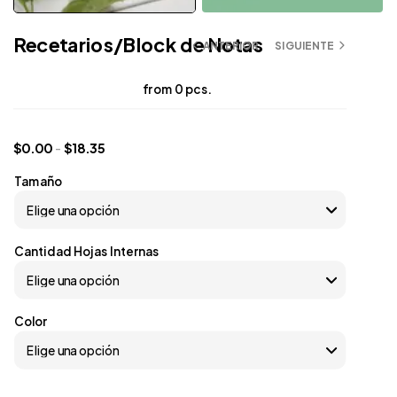
Recetarios/Block de Notas
ANTERIOR
SIGUIENTE
from 0 pcs.
$
0.00
-
$
18.35
Tamaño
Cantidad Hojas Internas
Color