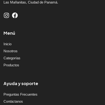
Las Mañanitas, Ciudad de Panamá.
Menú
Inicio
Nosotros
Categorías
Productos
Ayuda y soporte
Preguntas Frecuentes
Contáctanos