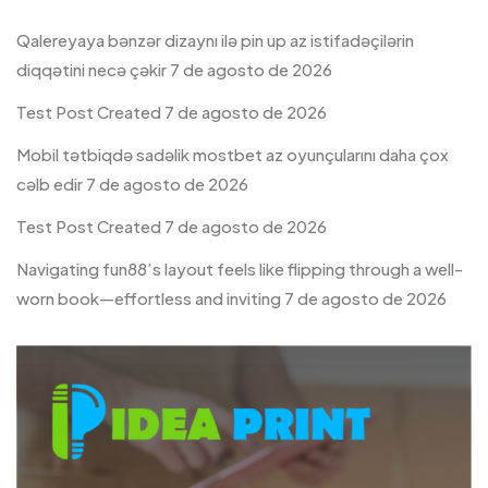
Qalereyaya bənzər dizaynı ilə pin up az istifadəçilərin
diqqətini necə çəkir
7 de agosto de 2026
Test Post Created
7 de agosto de 2026
Mobil tətbiqdə sadəlik mostbet az oyunçularını daha çox
cəlb edir
7 de agosto de 2026
Test Post Created
7 de agosto de 2026
Navigating fun88’s layout feels like flipping through a well-
worn book—effortless and inviting
7 de agosto de 2026