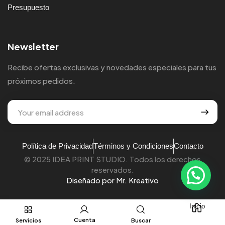
Presupuesto
Newsletter
Recibe ofertas exclusivas y novedades especiales para tus
próximos pedidos.
Política de Privacidad
Términos y Condiciones
Contacto
© 2025 IDEA PRINT STUDIO. Todos los derechos
reservados.
Diseñado por Mr. Kreativo
Inicio
Cuenta
Servicios
Buscar