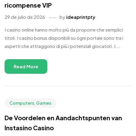
ricompense VIP
29 de julio de 2026
by
ideaprintpty
I casino online hanno molto più da proporre che semplici
titoli. I casino bonus disponibili su ogni portale sono tra i
aspetti che attraggono di più i potenziali giocatori. I...
Read More
Computers, Games
De Voordelen en Aandachtspunten van
Instasino Casino