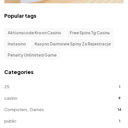
Popular tags
Aktionscode Kroon Casino
Free Spins Tg Casinо
Instasino
Kasyno Darmowe Spiny Za Rejestracje
Penalty Unlimited Game
Categories
25
1
casino
9
Computers, Games
14
public
1