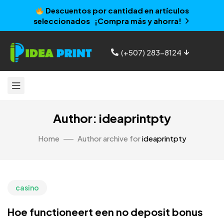
Descuentos por cantidad en artículos
seleccionados ¡Compra más y ahorra!
(+507) 283-8124
Author: ideaprintpty
Home
Author archive for
ideaprintpty
casino
Hoe functioneert een no deposit bonus