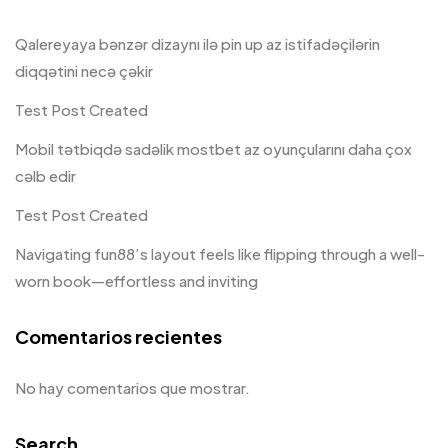
Qalereyaya bənzər dizaynı ilə pin up az istifadəçilərin
diqqətini necə çəkir
Test Post Created
Mobil tətbiqdə sadəlik mostbet az oyunçularını daha çox
cəlb edir
Test Post Created
Navigating fun88’s layout feels like flipping through a well-
worn book—effortless and inviting
Comentarios recientes
No hay comentarios que mostrar.
Search