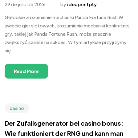
29 de julio de 2026
by
ideaprintpty
Głębokie zrozumienie mechaniki Panda Fortune Rush W
świecie gier slotowych, zrozumienie mechaniki konkretnej
gry, takiej jak Panda Fortune Rush, może znacznie
zwiększyć szanse na sukces. W tym artykule przyjrzymy
się...
Read More
casino
Der Zufallsgenerator bei casino bonus:
Wie funktioniert der RNG und kann man