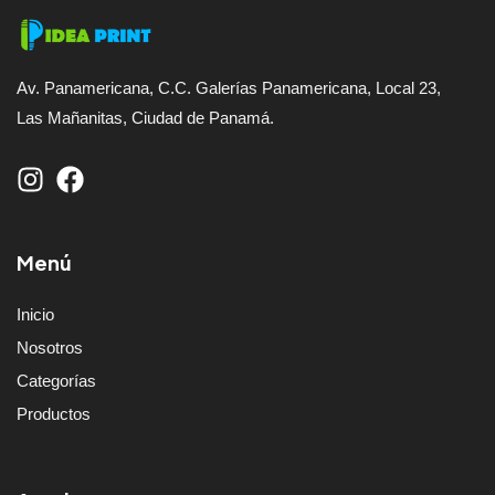
Av. Panamericana, C.C. Galerías Panamericana, Local 23,
Las Mañanitas, Ciudad de Panamá.
Menú
Inicio
Nosotros
Categorías
Productos