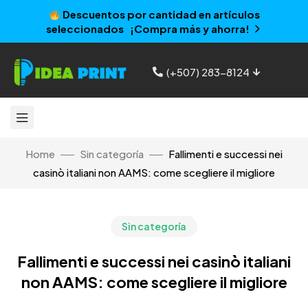
Descuentos por cantidad en artículos
seleccionados ¡Compra más y ahorra!
(+507) 283-8124
Home
Sin categoría
Fallimenti e successi nei
casinò italiani non AAMS: come scegliere il migliore
Sin categoría
Fallimenti e successi nei casinò italiani
non AAMS: come scegliere il migliore