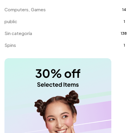
Computers, Games
14
public
1
Sin categoría
138
Spins
1