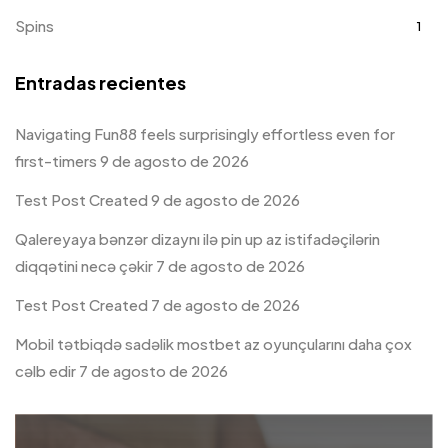
Spins
1
Entradas recientes
Navigating Fun88 feels surprisingly effortless even for
first-timers
9 de agosto de 2026
Test Post Created
9 de agosto de 2026
Qalereyaya bənzər dizaynı ilə pin up az istifadəçilərin
diqqətini necə çəkir
7 de agosto de 2026
Test Post Created
7 de agosto de 2026
Mobil tətbiqdə sadəlik mostbet az oyunçularını daha çox
cəlb edir
7 de agosto de 2026