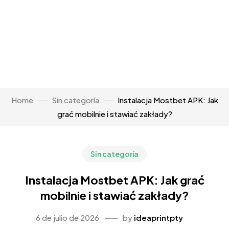
Home
Sin categoría
Instalacja Mostbet APK: Jak
grać mobilnie i stawiać zakłady?
Sin categoría
Instalacja Mostbet APK: Jak grać
mobilnie i stawiać zakłady?
6 de julio de 2026
by
ideaprintpty