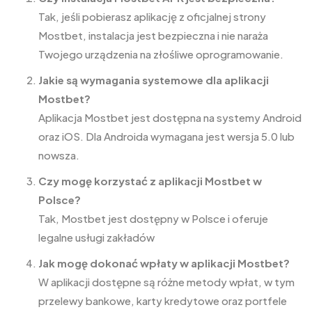
Tak, jeśli pobierasz aplikację z oficjalnej strony
Mostbet, instalacja jest bezpieczna i nie naraża
Twojego urządzenia na złośliwe oprogramowanie.
Jakie są wymagania systemowe dla aplikacji
Mostbet?
Aplikacja Mostbet jest dostępna na systemy Android
oraz iOS. Dla Androida wymagana jest wersja 5.0 lub
nowsza.
Czy mogę korzystać z aplikacji Mostbet w
Polsce?
Tak, Mostbet jest dostępny w Polsce i oferuje
legalne usługi zakładów
Jak mogę dokonać wpłaty w aplikacji Mostbet?
W aplikacji dostępne są różne metody wpłat, w tym
przelewy bankowe, karty kredytowe oraz portfele