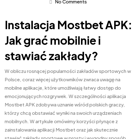
No Comments
Instalacja Mostbet APK:
Jak grać mobilnie i
stawiać zakłady?
W obliczu rosnącej popularności zakładów sportowych w
Polsce, coraz więcej użytkowników zwraca uwagę na
mobilne aplikacje, które umożliwiają łatwy dostęp do
emocjonujących rozgrywek. W szczególności aplikacja
Mostbet APK zdobywa uznanie wśród polskich graczy,
którzy chcą obstawiać wyniki na swoich urządzeniach
mobilnych. W artykule omówimy korzyści płynące z
zainstalowania aplikacji Mostbet oraz jak skutecznie
stawiać zakłady sportowe w prosty i wygodny sposób.