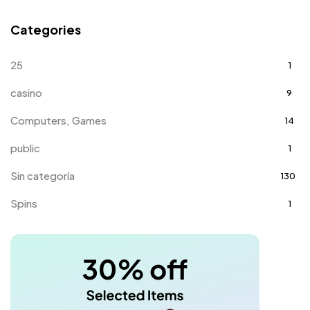
Categories
25
1
casino
9
Computers, Games
14
public
1
Sin categoría
130
Spins
1