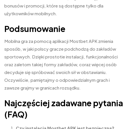
bonusów i promocji, które są dostępne tylko dla
użytkowników mobilnych.
Podsumowanie
Mobilna gra za pomocą aplikacji Mostbet APK zmienia
sposób, w jaki polscy gracze podchodzą do zakładów
sportowych. Dzięki prostotie instalacji, funkcjonalności
oraz zaletom takiej formy zakładów, coraz więcej osób
decyduje się spróbować swoich sił w obstawianiu.
Oczywiście, pamiętajmy o odpowiedzialnym grach i
zawsze grajmy w granicach rozsądku.
Najczęściej zadawane pytania
(FAQ)
Czy instalacja Mostbet APK jest bezpieczna?