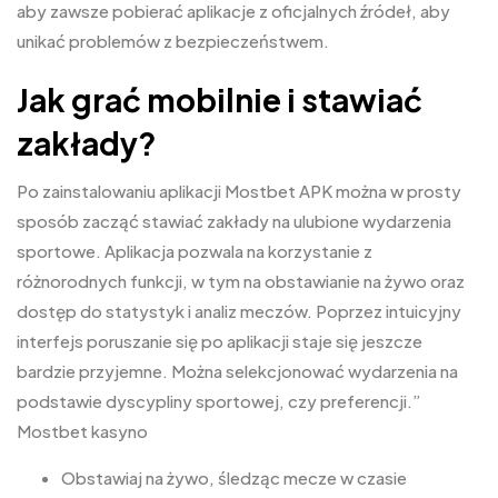
aby zawsze pobierać aplikacje z oficjalnych źródeł, aby
unikać problemów z bezpieczeństwem.
Jak grać mobilnie i stawiać
zakłady?
Po zainstalowaniu aplikacji Mostbet APK można w prosty
sposób zacząć stawiać zakłady na ulubione wydarzenia
sportowe. Aplikacja pozwala na korzystanie z
różnorodnych funkcji, w tym na obstawianie na żywo oraz
dostęp do statystyk i analiz meczów. Poprzez intuicyjny
interfejs poruszanie się po aplikacji staje się jeszcze
bardzie przyjemne. Można selekcjonować wydarzenia na
podstawie dyscypliny sportowej, czy preferencji.”
Mostbet kasyno
Obstawiaj na żywo, śledząc mecze w czasie