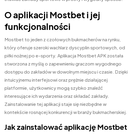
O aplikacji Mostbet i jej
funkcjonalności
Mostbet to jeden z czołowych bukmacherów na rynku,
który oferuje szeroki wachlarz dyscyplin sportowych, od
piłki nożnej po e-sporty. Aplikacja Mostbet APK została
stworzona z myślą o zapewnieniu graczom wygodnego
dostępu do zakładów w dowolnym miejscu i czasie. Dzięki
intuicyjnemu interfejsowi oraz prężnie działającej
platformie, użytkownicy mogą szybko znaleźć
interesujące ich wydarzenia oraz składać zakłady.
Zainstalowanie tej aplikacji staje się niezbędne w
kontekście rosnącej konkurencji w branży bukmacherskiej.
Jak zainstalować aplikację Mostbet