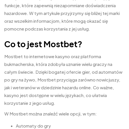
funkcje, które zapewnią niezapomniane doświadczenia
hazardowe. W tym artykule przyjrzymy się bliżej tej marki
oraz wszelkim informacjom, które mogą okazać się
pomocne podczas korzystania z jej usług.
Co to jest Mostbet?
Mostbet to internetowe kasyno oraz platforma
bukmacherska, która zdobyła uznanie wielu graczy na
całym świecie. Dzięki bogatej ofercie gier, od automatów
po gry na żywo, Mostbet przyciąga zarówno nowicjuszy,
jak i weteranów w dziedzinie hazardu online. Co ważne,
kasyno jest dostępne w wielu językach, co ułatwia
korzystanie z jego usług.
W Mostbet można znaleźć wiele opcji, w tym:
Automaty do gry