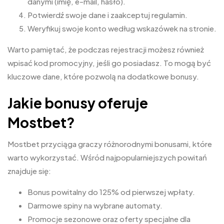
danymi (imię, e-mail, hasło).
Potwierdź swoje dane i zaakceptuj regulamin.
Weryfikuj swoje konto według wskazówek na stronie.
Warto pamiętać, że podczas rejestracji możesz również
wpisać kod promocyjny, jeśli go posiadasz. To mogą być
kluczowe dane, które pozwolą na dodatkowe bonusy.
Jakie bonusy oferuje
Mostbet?
Mostbet przyciąga graczy różnorodnymi bonusami, które
warto wykorzystać. Wśród najpopularniejszych powitań
znajduje się:
Bonus powitalny do 125% od pierwszej wpłaty.
Darmowe spiny na wybrane automaty.
Promocje sezonowe oraz oferty specjalne dla