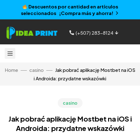
Descuentos por cantidad en artículos
seleccionados ¡Compra más y ahorra!
(+507) 283-8124
Home
casino
Jak pobrać aplikację Mostbet na iOS
i Androida: przydatne wskazówki
casino
Jak pobrać aplikację Mostbet na iOS i
Androida: przydatne wskazówki