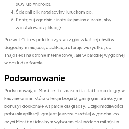
(iOS lub Android).
Ściągnij plik instalacyjny i uruchom go.
Postępuj zgodnie z instrukcjami na ekranie, aby
zainstalować aplikację.
Pozwoli Ci to w pełni korzystać z gier w każdej chwili w
dogodnym miejscu, a aplikacja oferuje wszystko, co
znajdziesz na stronie internetowej, ale w bardziej wygodnej
w obsłudze formie.
Podsumowanie
Podsumowując, Mostbet to znakomita platforma do gry w
kasynie online, która oferuje bogatą gamę gier, atrakcyjne
bonusy i doskonałe wsparcie dla graczy. Dzięki możliwości
pobrania aplikacji, gra jest jeszcze bardziej wygodna, co
czyni Mostbet idealnym wyborem dla każdego miłośnika