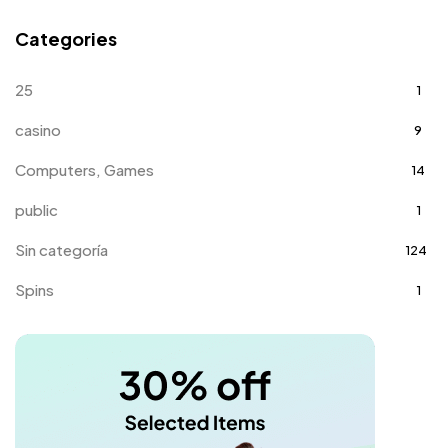
Categories
25
1
casino
9
Computers, Games
14
public
1
Sin categoría
124
Spins
1