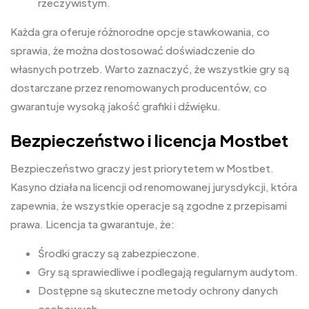
rzeczywistym.
Każda gra oferuje różnorodne opcje stawkowania, co
sprawia, że można dostosować doświadczenie do
własnych potrzeb. Warto zaznaczyć, że wszystkie gry są
dostarczane przez renomowanych producentów, co
gwarantuje wysoką jakość grafiki i dźwięku.
Bezpieczeństwo i licencja Mostbet
Bezpieczeństwo graczy jest priorytetem w Mostbet.
Kasyno działa na licencji od renomowanej jurysdykcji, która
zapewnia, że wszystkie operacje są zgodne z przepisami
prawa. Licencja ta gwarantuje, że:
Środki graczy są zabezpieczone.
Gry są sprawiedliwe i podlegają regularnym audytom.
Dostępne są skuteczne metody ochrony danych
osobowych.