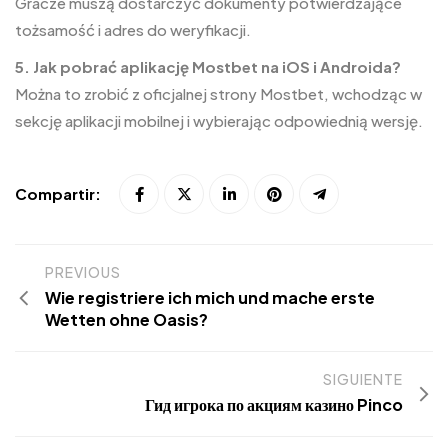
Gracze muszą dostarczyć dokumenty potwierdzające
tożsamość i adres do weryfikacji.
5. Jak pobrać aplikację Mostbet na iOS i Androida?
Można to zrobić z oficjalnej strony Mostbet, wchodząc w
sekcję aplikacji mobilnej i wybierając odpowiednią wersję.
Compartir:
PREVIOUS
Wie registriere ich mich und mache erste
Wetten ohne Oasis?
SIGUIENTE
Гид игрока по акциям казино Pinco