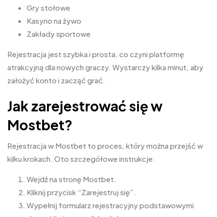
Gry stołowe
Kasyno na żywo
Zakłady sportowe
Rejestracja jest szybka i prosta, co czyni platformę
atrakcyjną dla nowych graczy. Wystarczy kilka minut, aby
założyć konto i zacząć grać.
Jak zarejestrować się w
Mostbet?
Rejestracja w Mostbet to proces, który można przejść w
kilku krokach. Oto szczegółowe instrukcje:
Wejdź na stronę Mostbet.
Kliknij przycisk “Zarejestruj się”.
Wypełnij formularz rejestracyjny podstawowymi