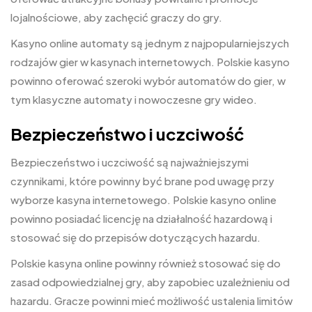
lojalnościowe, aby zachęcić graczy do gry.
Kasyno online automaty są jednym z najpopularniejszych
rodzajów gier w kasynach internetowych. Polskie kasyno
powinno oferować szeroki wybór automatów do gier, w
tym klasyczne automaty i nowoczesne gry wideo.
Bezpieczeństwo i uczciwość
Bezpieczeństwo i uczciwość są najważniejszymi
czynnikami, które powinny być brane pod uwagę przy
wyborze kasyna internetowego. Polskie kasyno online
powinno posiadać licencję na działalność hazardową i
stosować się do przepisów dotyczących hazardu.
Polskie kasyna online powinny również stosować się do
zasad odpowiedzialnej gry, aby zapobiec uzależnieniu od
hazardu. Gracze powinni mieć możliwość ustalenia limitów