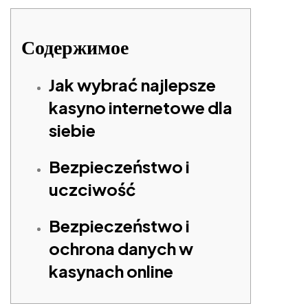
Содержимое
Jak wybrać najlepsze
kasyno internetowe dla
siebie
Bezpieczeństwo i
uczciwość
Bezpieczeństwo i
ochrona danych w
kasynach online