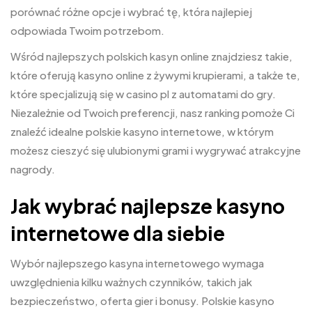
porównać różne opcje i wybrać tę, która najlepiej
odpowiada Twoim potrzebom.
Wśród najlepszych polskich kasyn online znajdziesz takie,
które oferują kasyno online z żywymi krupierami, a także te,
które specjalizują się w casino pl z automatami do gry.
Niezależnie od Twoich preferencji, nasz ranking pomoże Ci
znaleźć idealne polskie kasyno internetowe, w którym
możesz cieszyć się ulubionymi grami i wygrywać atrakcyjne
nagrody.
Jak wybrać najlepsze kasyno
internetowe dla siebie
Wybór najlepszego kasyna internetowego wymaga
uwzględnienia kilku ważnych czynników, takich jak
bezpieczeństwo, oferta gier i bonusy. Polskie kasyno