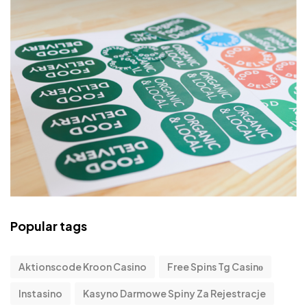
Popular tags
Aktionscode Kroon Casino
Free Spins Tg Casinо
Instasino
Kasyno Darmowe Spiny Za Rejestracje