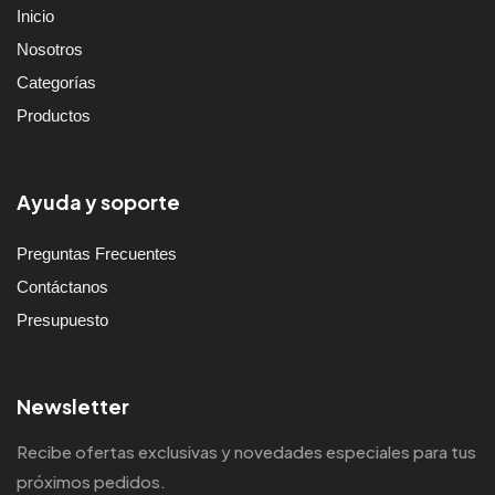
Inicio
Nosotros
Categorías
Productos
Ayuda y soporte
Preguntas Frecuentes
Contáctanos
Presupuesto
Newsletter
Recibe ofertas exclusivas y novedades especiales para tus
próximos pedidos.