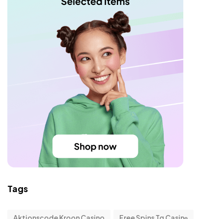
Tags
Aktionscode Kroon Casino
Free Spins Tg Casinо