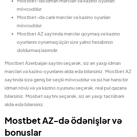
Mostbet-də idman mərcləri və kazino oyunları
mövcuddur.
Mostbet-də canlı mərclər və kazino oyunları
mövcuddur.
Mostbet AZ saytında mərclər qoymaq və kazino
oyunlarını oynamaq üçün sizə yalnız hesabınızı
doldurmaq lazımdır.
Mostbet Azerbaijan saytını seçərək, siz ən yaxşı idman
mərcləri və kazino oyunlarını əldə edə bilərsiniz. Mostbet AZ
saytında sizə geniş bir seçki mövcuddur və siz hər hansı bir
idman növü və ya kazino oyununu seçərək, real pul qazana
bilərsiniz. Mosbet saytını seçərək, siz ən yaxşı təcrübəni
əldə edə bilərsiniz.
Mostbet AZ-də ödənişlər və
bonuslar