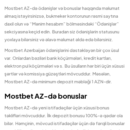
Mostbet AZ-də ödənişlər və bonuslar haqqında məlumat
almaq istəyirsinizsə, bukmeker kontorunun rəsmi saytına
daxil olun və “Mənim hesabım” bölməsindəki “Ödənişlər”
sekciyasına keçid edin. Buradan siz ödənişlərin statusunu
yoxlaya bilərsiniz və əlavə məlumat əldə edə bilərsiniz.
Mostbet Azerbaijan ödənişlərini dəstəkləyən bir çox üsul
var. Onlardan bəziləri bank köçürmələri, kredit kartları,
elektron pul köçürmələri və s. Bu üsulların hər biri üçün xüsusi
şərtlər və komissiya güzəştləri mövcuddur. Məsələn,
Mostbet AZ-də minimum depozit məbləği 1 AZN-dir.
Mostbet AZ-də bonuslar
Mostbet AZ-də yeni istifadəçilər üçün xüsusi bonus
təklifləri mövcuddur. İlk depozit bonusu 100%-ə qədər ola
bilər. Həmçinin, mövcud istifadəçilər üçün də fərqli bonuslar