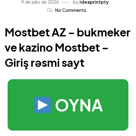
9 de julio de 2026
by
ideaprintpty
No Comments
Mostbet AZ – bukmeker
ve kazino Mostbet –
Giriş rəsmi sayt
OYNA