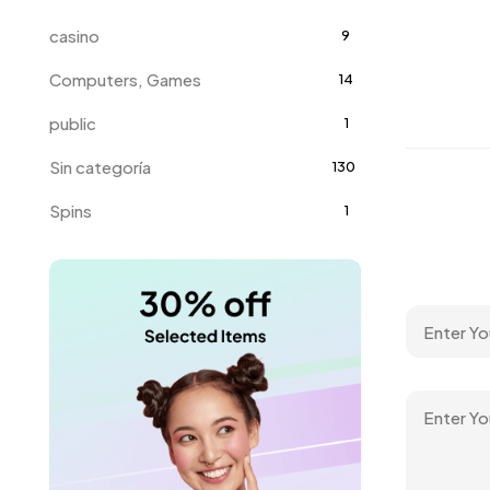
casino
9
Computers, Games
14
public
1
Sin categoría
130
Spins
1