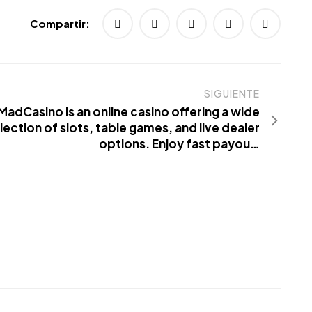
Compartir:
SIGUIENTE
MadCasino is an online casino offering a wide
lection of slots, table games, and live dealer
options. Enjoy fast payou…