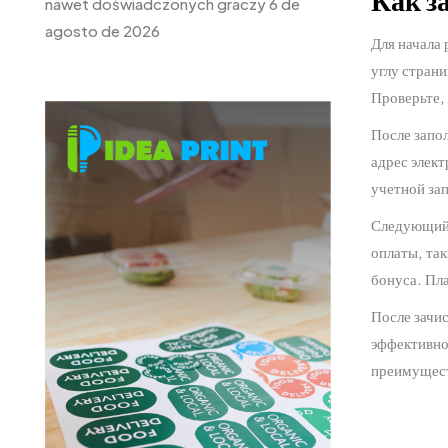
nawet doświadczonych graczy
6 de
agosto de 2026
Для начала
углу страни
Проверьте,
После запо
адрес элект
учетной за
Следующий 
оплаты, та
бонуса. Пл
После зачи
эффективно
преимущест