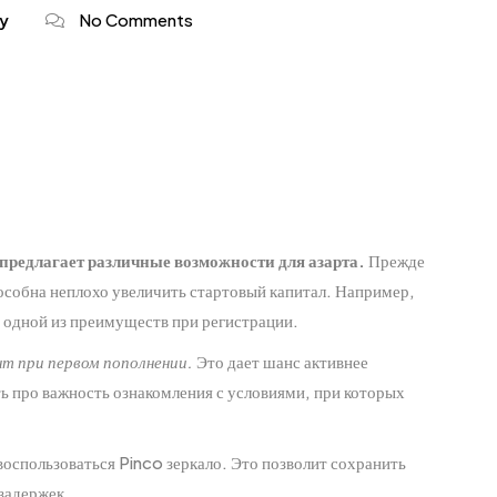
y
No Comments
предлагает различные возможности для азарта.
Прежде
особна неплохо увеличить стартовый капитал. Например,
 одной из преимуществ при регистрации.
т при первом пополнении.
Это дает шанс активнее
ть про важность ознакомления с условиями, при которых
 воспользоваться
Pinco зеркало
. Это позволит сохранить
 задержек.