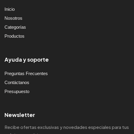
Inicio
Nosotros
Categorías
Productos
Ayuda y soporte
Preguntas Frecuentes
Contáctanos
Presupuesto
Newsletter
Recibe ofertas exclusivas y novedades especiales para tus