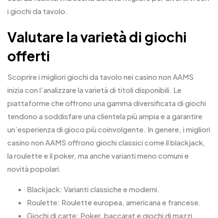
i giochi da tavolo.
Valutare la varietà di giochi
offerti
Scoprire i migliori giochi da tavolo nei casino non AAMS
inizia con l’analizzare la varietà di titoli disponibili. Le
piattaforme che offrono una gamma diversificata di giochi
tendono a soddisfare una clientela più ampia e a garantire
un’esperienza di gioco più coinvolgente. In genere, i migliori
casino non AAMS offrono giochi classici come il blackjack,
la roulette e il poker, ma anche varianti meno comuni e
novità popolari.
Blackjack: Varianti classiche e moderni.
Roulette: Roulette europea, americana e francese.
Giochi di carte: Poker, baccarat e giochi di mazzi