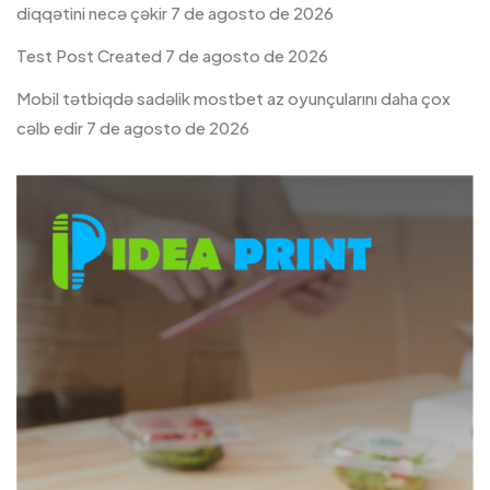
diqqətini necə çəkir
7 de agosto de 2026
Test Post Created
7 de agosto de 2026
Mobil tətbiqdə sadəlik mostbet az oyunçularını daha çox
cəlb edir
7 de agosto de 2026