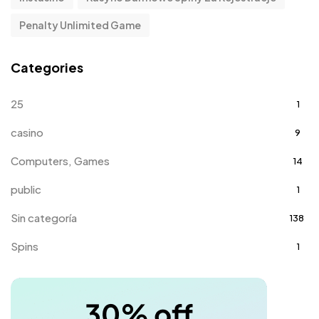
Penalty Unlimited Game
Categories
25
1
casino
9
Computers, Games
14
public
1
Sin categoría
138
Spins
1