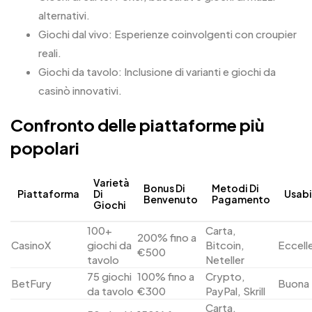
alternativi.
Giochi dal vivo: Esperienze coinvolgenti con croupier
reali.
Giochi da tavolo: Inclusione di varianti e giochi da
casinò innovativi.
Confronto delle piattaforme più
popolari
Varietà
Bonus Di
Metodi Di
Piattaforma
Di
Usabi
Benvenuto
Pagamento
Giochi
100+
Carta,
200% fino a
CasinoX
giochi da
Bitcoin,
Eccell
€500
tavolo
Neteller
75 giochi
100% fino a
Crypto,
BetFury
Buona
da tavolo
€300
PayPal, Skrill
Carta,