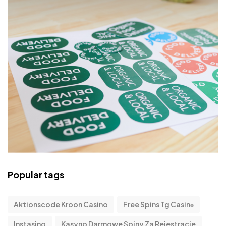
Popular tags
Aktionscode Kroon Casino
Free Spins Tg Casinо
Instasino
Kasyno Darmowe Spiny Za Rejestracje