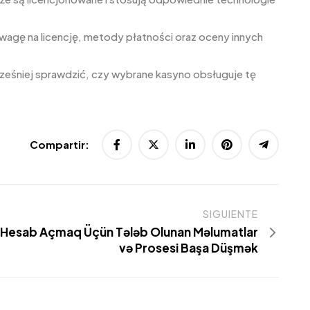
agę na licencję, metody płatności oraz oceny innych
ześniej sprawdzić, czy wybrane kasyno obsługuje tę
Compartir:
SIGUIENTE
 Hesab Açmaq Üçün Tələb Olunan Məlumatlar
və Prosesi Başa Düşmək