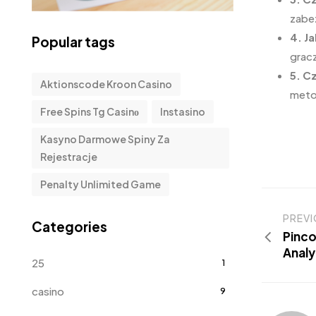
zabe
4. J
Popular tags
grac
5. C
Aktionscode Kroon Casino
meto
Free Spins Tg Casinо
Instasino
Kasyno Darmowe Spiny Za
Rejestracje
Penalty Unlimited Game
PREV
Categories
Pinco
Analy
25
1
casino
9