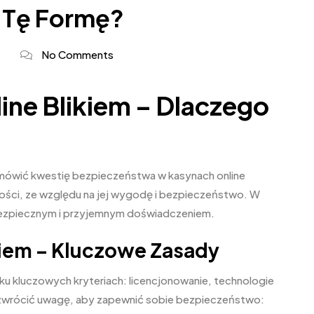
 Tę Formę?
No Comments
ne Blikiem – Dlaczego
 omówić kwestię bezpieczeństwa w kasynach online
ności, ze względu na jej wygodę i bezpieczeństwo. W
 bezpiecznym i przyjemnym doświadczeniem.
iem – Kluczowe Zasady
ilku kluczowych kryteriach: licencjonowanie, technologie
y zwrócić uwagę, aby zapewnić sobie bezpieczeństwo: