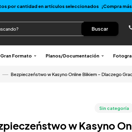
os por cantidad en artículos seleccionados ¡Compra más 
Buscar
r/Gran Formato
Planos/Documentación
Fotogra
Bezpieczeństwo w Kasyno Online Blikiem – Dlaczego Gra
Sin categoría
zpieczeństwo w Kasyno Onl