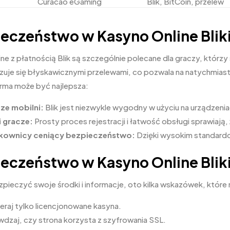
Curacao eGaming
Blik, BitCoin, przelew
eczeństwo w Kasyno Online Bliki
ne z płatnością Blik są szczególnie polecane dla graczy, którzy 
zuje się błyskawicznymi przelewami, co pozwala na natychmias
rma może być najlepsza:
ze mobilni:
Blik jest niezwykle wygodny w użyciu na urządzeni
 gracze:
Prosty proces rejestracji i łatwość obsługi sprawiają,
kownicy ceniący bezpieczeństwo:
Dzięki wysokim standardo
eczeństwo w Kasyno Online Blik
pieczyć swoje środki i informacje, oto kilka wskazówek, któr
raj tylko licencjonowane kasyna.
dzaj, czy strona korzysta z szyfrowania SSL.