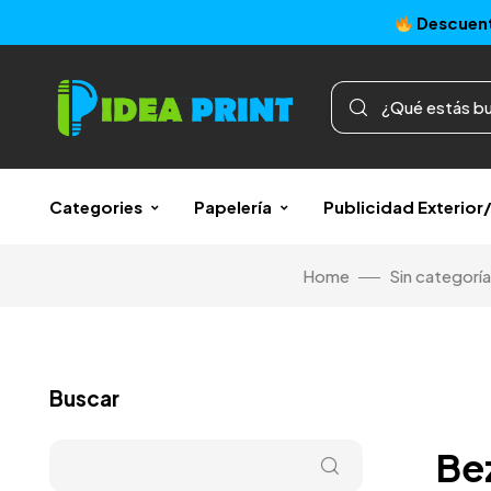
Descuent
Categories
Papelería
Publicidad Exterio
Home
Sin categoría
Buscar
Be