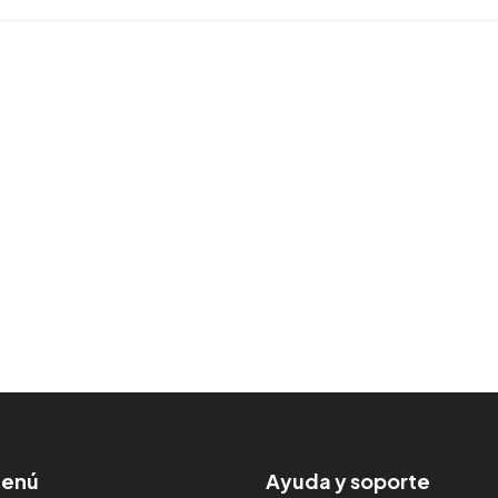
enú
Ayuda y soporte