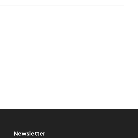
Newsletter