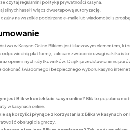
e czytaj regulamin i politykę prywatności kasyna.
aj silnych haseł i włącz dwuetapową autoryzację.
 czujny na wszelkie podejrzane e-maile lub wiadomości z proś
umowanie
stwo w Kasyno Online Blikiem jest kluczowym elementem, któ
 odpowiednią platformę, zalecam zwrócenie uwagi na kilka is
oraz opinie innych użytkowników. Dzięki przedstawionemu po
e dokonać świadomego i bezpiecznego wyboru
kasyno interne
zym jest Blik w kontekście kasyn online?
Blik to popularna met
aty w kasynach online.
akie są korzyści płynące z korzystania z Blika w kasynach on
łatwość obsługi dla graczy.
zy kasyna oferujące Blik są bezpieczne?
Tak, pod warunkiem, 