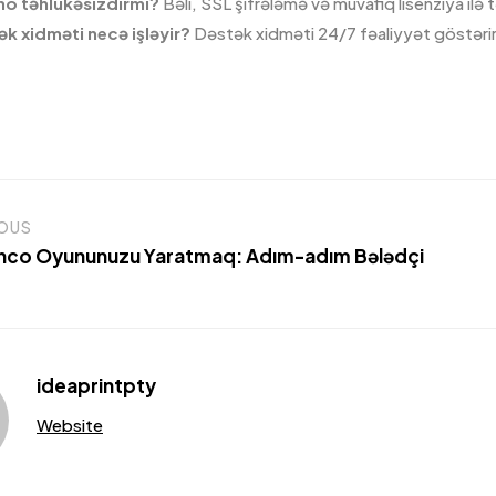
no təhlükəsizdirmi?
Bəli, SSL şifrələmə və müvafiq lisenziya ilə t
ək xidməti necə işləyir?
Dəstək xidməti 24/7 fəaliyyət göstərir, 
IOUS
nco Oyununuzu Yaratmaq: Adım-adım Bələdçi
ideaprintpty
Website