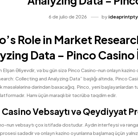
Analyzing Data – Pinc
6 de julio de 2026
by
ideaprintpty
o’s Role in Market Researc
yzing Data – Pinco Casino 
 Elşən Əliyevdir, və bu gün sizə Pinco Casino-nun onlayn kazino
arch: Collecting and Analyzing Data” başlığı altında, Pinco Casi
ik məsələlərinə dərindən baxacağıq. Pinco, yeni başlayanlardan t
latformadır. Hamı üçün maraqlı bir təcrübə təqdim edir.
 Casino Vebsaytı və Qeydiyyat P
o-nun vebsaytı çox istifadə dostudur. Aydın interfeysi və rəngarə
rosesi sadədir və onlayn kazino oyunlarına başlamaq üçün yalnız 