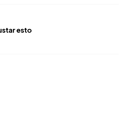
star esto